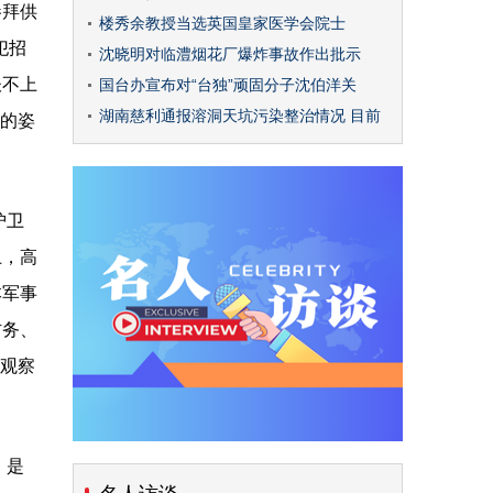
参拜供
楼秀余教授当选英国皇家医学会院士
犯招
沈晓明对临澧烟花厂爆炸事故作出批示
谈不上
国台办宣布对“台独”顽固分子沈伯洋关
湖南慈利通报溶洞天坑污染整治情况 目前
地的姿
护卫
上，高
本军事
防务、
际观察
，是