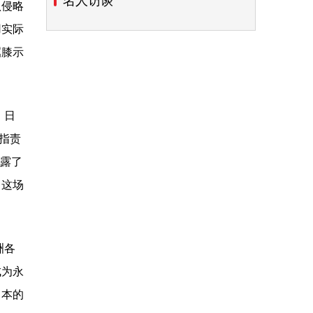
名人访谈
认侵略
用实际
屈膝示
。日
指责
暴露了
。这场
洲各
成为永
日本的