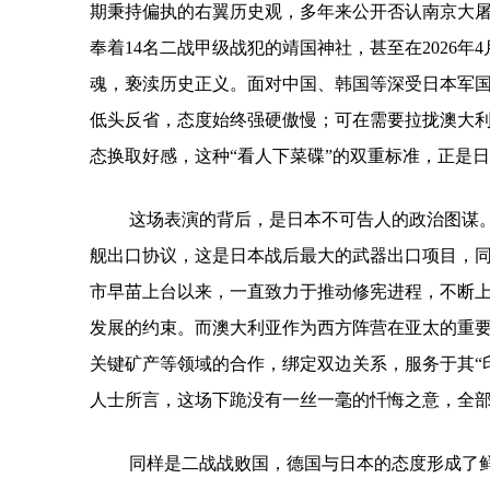
期秉持偏执的右翼历史观，多年来公开否认南京大
奉着14名二战甲级战犯的靖国神社，甚至在2026年
魂，亵渎历史正义。面对中国、韩国等深受日本军
低头反省，态度始终强硬傲慢；可在需要拉拢澳大利
态换取好感，这种“看人下菜碟”的双重标准，正是
这场表演的背后，是日本不可告人的政治图谋
舰出口协议，这是日本战后最大的武器出口项目，
市早苗上台以来，一直致力于推动修宪进程，不断
发展的约束。而澳大利亚作为西方阵营在亚太的重
关键矿产等领域的合作，绑定双边关系，服务于其“
人士所言，这场下跪没有一丝一毫的忏悔之意，全
同样是二战战败国，德国与日本的态度形成了鲜