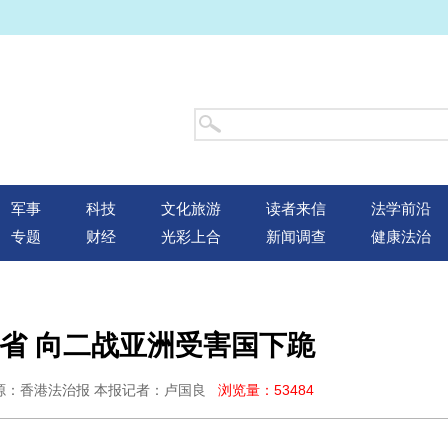
军事
科技
文化旅游
读者来信
法学前沿
专题
财经
光彩上合
新闻调查
健康法治
省 向二战亚洲受害国下跪
:35 来源：香港法治报 本报记者：卢国良
浏览量：53484