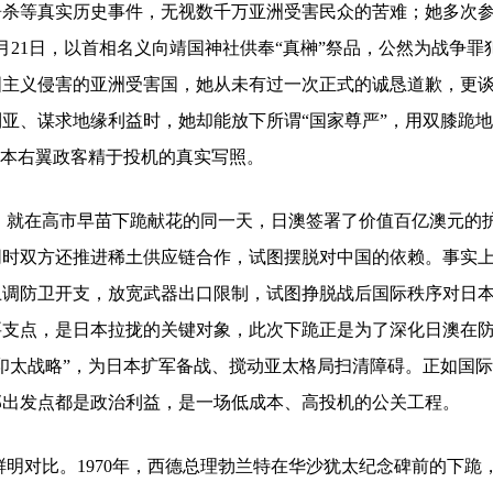
屠杀等真实历史事件，无视数千万亚洲受害民众的苦难；她多次
4月21日，以首相名义向靖国神社供奉“真榊”祭品，公然为战争罪
国主义侵害的亚洲受害国，她从未有过一次正式的诚恳道歉，更
亚、谋求地缘利益时，她却能放下所谓“国家尊严”，用双膝跪
日本右翼政客精于投机的真实写照。
。就在高市早苗下跪献花的同一天，日澳签署了价值百亿澳元的
同时双方还推进稀土供应链合作，试图摆脱对中国的依赖。事实
上调防卫开支，放宽武器出口限制，试图挣脱战后国际秩序对日
要支点，是日本拉拢的关键对象，此次下跪正是为了深化日澳在
印太战略”，为日本扩军备战、搅动亚太格局扫清障碍。正如国
部出发点都是政治利益，是一场低成本、高投机的公关工程。
明对比。1970年，西德总理勃兰特在华沙犹太纪念碑前的下跪