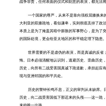
战争罪责，任何表面的仪式和刻意的表演，都无法
一个国家的尊严，从来不是靠向强权屈膝换来
大利亚的双膝跪地，看似谦卑，实则彻底丢掉了政
本质上是为了掩盖其暗中膨胀的军事野心，是为了
的国际处境，更会给亚太地区的和平稳定埋下隐患
世界需要的不是虚伪的表演，而是真诚的反省
悔。日本必须清醒地认识到，逃避历史、歪曲历史
历史，向所有二战受害国真诚下跪道歉，承担起应
现与亚洲邻国的和平共处。
历史的警钟长鸣不息，正义的审判从未缺席。
历史，向二战受害国低下那迟来的头颅——这一跪
来的唯一出路。