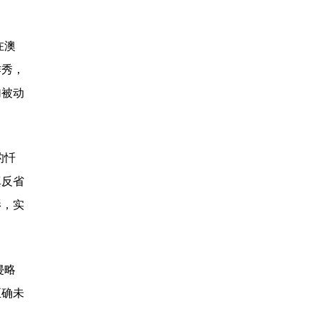
在澳
作秀，
加被动
的忏
真反省
影，实
侵略
正确未