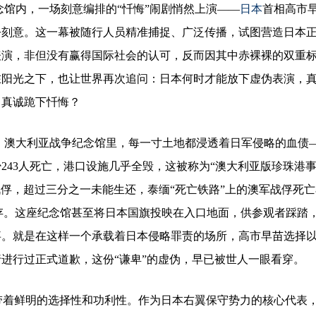
纪念馆内，一场刻意编排的“忏悔”闹剧悄然上演——
日本
首相高市
乎刻意。这一幕被随行人员精准捕捉、广泛传播，试图营造日本
表演，非但没有赢得国际社会的认可，反而因其中赤裸裸的双重
在阳光之下，也让世界再次追问：日本何时才能放下虚伪表演，
，真诚跪下忏悔？
。澳大利亚战争纪念馆里，每一寸土地都浸透着日军侵略的血债
少243人死亡，港口设施几乎全毁，这被称为“澳大利亚版珍珠港
军战俘，超过三分之一未能生还，泰缅“死亡铁路”上的澳军战俘死
幸存。这座纪念馆甚至将日本国旗投映在入口地面，供参观者踩踏
事。就是在这样一个承载着日本侵略罪责的场所，高市早苗选择
进行过正式道歉，这份“谦卑”的虚伪，早已被世人一眼看穿。
带着鲜明的选择性和功利性。作为日本右翼保守势力的核心代表