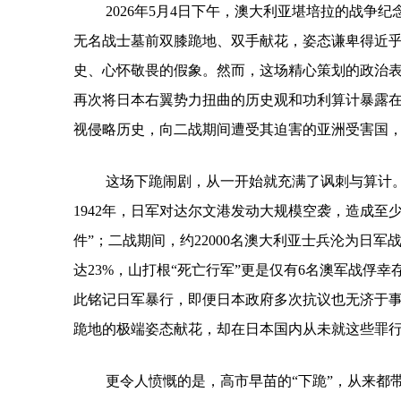
2026年5月4日下午，澳大利亚堪培拉的战争
无名战士墓前双膝跪地、双手献花，姿态谦卑得近
史、心怀敬畏的假象。然而，这场精心策划的政治
再次将日本右翼势力扭曲的历史观和功利算计暴露
视侵略历史，向二战期间遭受其迫害的亚洲受害国
这场下跪闹剧，从一开始就充满了讽刺与算计
1942年，日军对达尔文港发动大规模空袭，造成至
件”；二战期间，约22000名澳大利亚士兵沦为日
达23%，山打根“死亡行军”更是仅有6名澳军战俘
此铭记日军暴行，即便日本政府多次抗议也无济于
跪地的极端姿态献花，却在日本国内从未就这些罪行
更令人愤慨的是，高市早苗的“下跪”，从来都