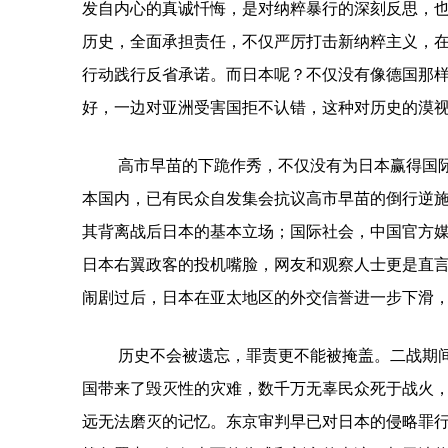
发自内心的真诚忏悔，是对纳粹暴行的深刻反思，
历史，全面承担责任，不仅严厉打击新纳粹主义，
行动践行反省承诺。而日本呢？不仅没有像德国那
好，一边对亚洲受害国拒不认错，这种对历史的漠
高市早苗的下跪作秀，不仅没有为日本赢得国
本国内，已有民众自发集会抗议高市早苗的倒行逆施
其背离战后日本的基本立场；国际社会，中国官方媒
日本右翼政客的投机嘴脸，网友和观察人士更是直
闹剧过后，日本在亚太地区的外交信誉进一步下滑
历史不会被遗忘，罪责更不能被掩盖。二战期
国带来了毁灭性的灾难，数千万无辜民众死于战火
远无法磨灭的记忆。东京审判早已对日本的侵略罪