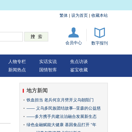
繁体
|
设为首页
|
收藏本站
会员中心
数字报刊
人物专栏
实话实说
焦点访谈
新闻热点
国情智库
鉴宝收藏
地方新闻
铁血担当 老兵何京月劈开义乌朝阳门
—— 义乌多民族团结故事--亚森的公益慈
——多方携手共建法治融合发展新生态
绿色金融赋能大健康 基因食品打开 “年