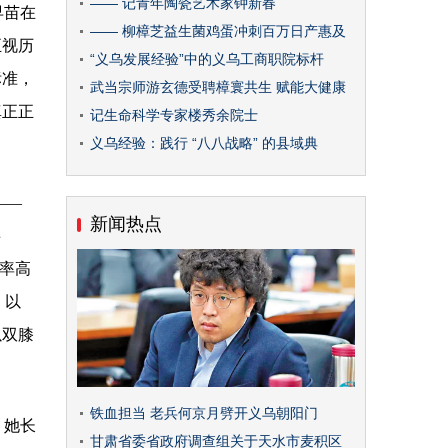
—— 记青年陶瓷艺术家钟新春
早苗在
—— 柳樟芝益生菌鸡蛋冲刺百万日产惠及
正视历
“义乌发展经验”中的义乌工商职院标杆
标准，
武当宗师游玄德受聘樟寰共生 赋能大健康
真正正
记生命科学专家楼秀余院士
义乌经验：践行 “八八战略” 的县域典
——
新闻热点
事
亡率高
，以
以双膝
铁血担当 老兵何京月劈开义乌朝阳门
，她长
甘肃省委省政府调查组关于天水市麦积区