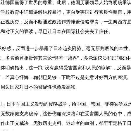
也让德国赢得了世界的尊重。此后，德国历届领导人始终明确承
在学校教育中详细讲解纳粹暴行，更向受害国进行实质性赔偿，
样正视历史，反而不断通过政治作秀掩盖侵略罪责，一边向西方
视和对正义的亵渎，早已让日本在国际社会失去了信任。
际好感，反而进一步暴露了日本趋炎附势、毫无原则底线的本性
，多名前首相批评其言论“轻率”“越界”，多党派议员和民间团体
体明确指出，这一跪“没有赢得受害国家和人民的谅解”，反而
言，若真心忏悔，鞠躬已足够，下跪不过是刻意讨好西方的表演
，周边国家对日本的警惕性也愈发高涨。
间，日本军国主义发动的侵略战争，给中国、韩国、菲律宾等亚
，无数家庭支离破碎，这份伤痛深深烙印在受害国人民的心中，
行作出正义裁决，无数历史史料、遇难者的血泪，都牢牢定格了