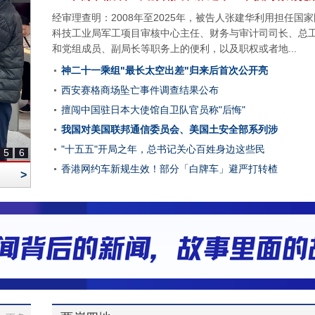
经审理查明：2008年至2025年，被告人张建华利用担任国
科技工业局军工项目审核中心主任、财务与审计司司长、总
和党组成员、副局长等职务上的便利，以及职权或者地...
神二十一乘组"最长太空出差"归来后首次公开亮
西安赛格商场坠亡事件调查结果公布
擅闯中国驻日本大使馆自卫队官员称"后悔"
我国对美国联邦通信委员会、美国土安全部系列涉
"十五五"开局之年，总书记关心百姓身边这些民
5
6
香港网约车新规生效！部分「白牌车」避严打转楂
>