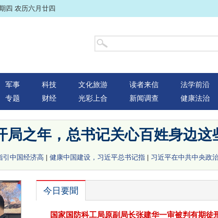
星期四 农历六月廿四
军事
科技
文化旅游
读者来信
法学前沿
专题
财经
光彩上合
新闻调查
健康法治
"开局之年，总书记关心百姓身边这
指引中国经济高
|
健康中国建设，习近平总书记指
|
习近平在中共中央政
今日要聞
国家国防科工局原副局长张建华一审被判有期徒