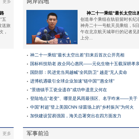
两岸四地
更多
铁路
神二十一乘组"最长太空出
"五
创造单个乘组在轨驻留时长纪
发送旅
神舟二十一号航天员乘组，5
人次，
午在北京航天城举行的记者见
上分...
神二十一乘组"最长太空出差"归来后首次公开亮相
国标科技助老 政企同心惠民——元化生物十五载深耕孝
国防部：民进党当局越喊"全民防卫" 越是"无人卖命
进博机遇吸引全球企业加速"链中国""惠全球"
"景德镇手工瓷业遗存"成功申遗意义何在
登陆地点"老变"、哪里是风雨最强区、名字咋来——关于
中国"村超"登上美国CNN 绿茵场上的"乡村振兴"为何火
加快建设贸易强国，海关总署突出在四方面发力
军事前沿
更多