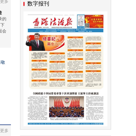
更多
数字报刊
差
录的
日下
面会
亲敬
更多