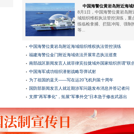
中国海警位黄岩岛附近海域
8月1日，中国海警位黄岩岛附
域组织维权执法管控演练，重
练临检拿捕、拦阻冲闯、强制
等...
中国海警位黄岩岛附近海域组织维权执法管控演练
福建海警位金门附近海域依法开展常态执法巡查
南部战区新闻发言人就菲律宾拉拢域外国家组织所谓"联
中国海军成功组织潜射战略导弹试射
为了祖国的蓝天——写在运20飞机列装十周年
国防部新闻发言人就近期涉军问题发布消息并答记者问
支撑"再军事化"，拓展"军事外交"日本急于修改武器出