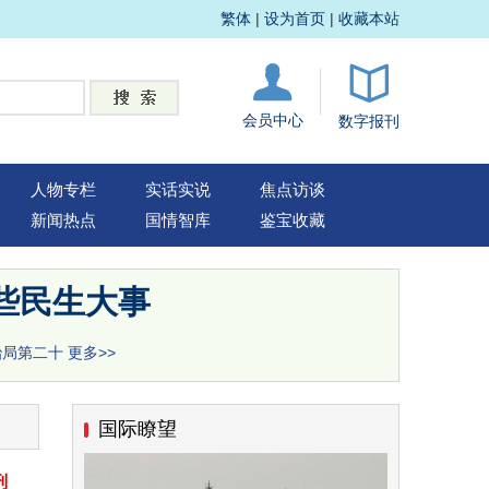
繁体
|
设为首页
|
收藏本站
会员中心
数字报刊
人物专栏
实话实说
焦点访谈
新闻热点
国情智库
鉴宝收藏
些民生大事
治局第二十
更多>>
国际瞭望
刑