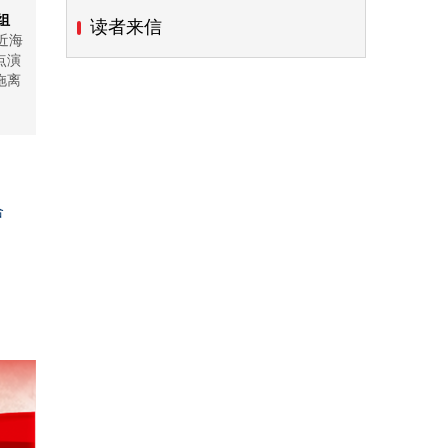
组
读者来信
近海
点演
拖离
合