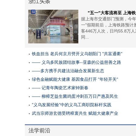
浙江头条
"五一"大客流将至 上海
据上海市交通部门预测，今年
一"假期前后，上海铁路预计
客446万人次，日均55.8万
同...
铁血担当 老兵何京月劈开义乌朝阳门 "共富通衢"
—— 义乌多民族团结故事--亚森的公益慈善之路
——多方携手共建法治融合发展新生态
绿色金融赋能大健康 基因食品打开 "年轻开关"
—— 记青年陶瓷艺术家钟新春
—— 柳樟芝益生菌鸡蛋冲刺百万日产惠及民生
"义乌发展经验"中的义乌工商职院标杆实践
武当宗师游玄德受聘樟寰共生 赋能大健康产业
法学前沿