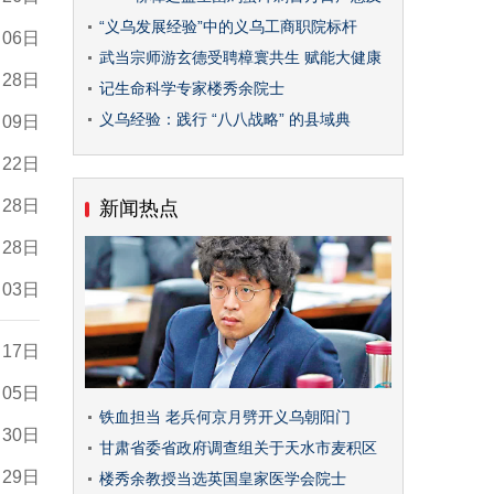
“义乌发展经验”中的义乌工商职院标杆
月06日
武当宗师游玄德受聘樟寰共生 赋能大健康
月28日
记生命科学专家楼秀余院士
义乌经验：践行 “八八战略” 的县域典
月09日
月22日
月28日
新闻热点
月28日
月03日
月17日
月05日
铁血担当 老兵何京月劈开义乌朝阳门
月30日
甘肃省委省政府调查组关于天水市麦积区
月29日
楼秀余教授当选英国皇家医学会院士