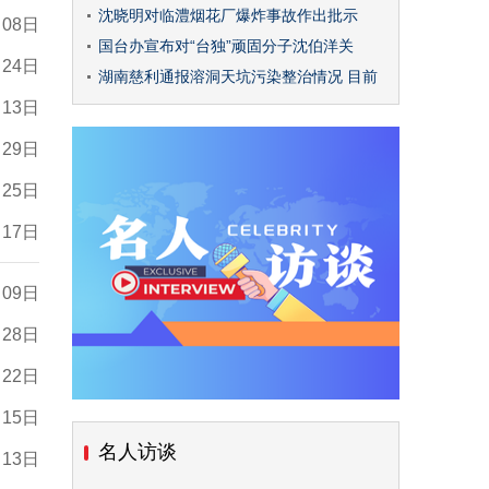
沈晓明对临澧烟花厂爆炸事故作出批示
月08日
国台办宣布对“台独”顽固分子沈伯洋关
月24日
湖南慈利通报溶洞天坑污染整治情况 目前
月13日
月29日
月25日
月17日
月09日
月28日
月22日
月15日
名人访谈
月13日