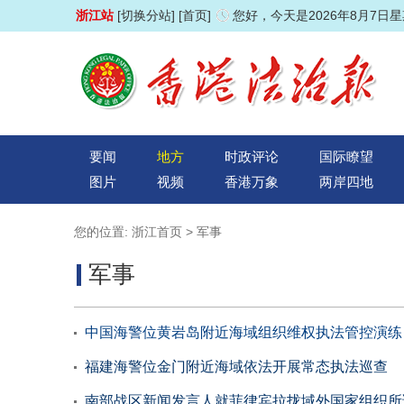
浙江站
[切换分站]
[首页]
您好，今天是2026年8月7日
要闻
地方
时政评论
国际瞭望
图片
视频
香港万象
两岸四地
您的位置:
浙江首页
>
军事
军事
中国海警位黄岩岛附近海域组织维权执法管控演练
福建海警位金门附近海域依法开展常态执法巡查
南部战区新闻发言人就菲律宾拉拢域外国家组织所谓