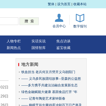
繁体
|
设为首页
|
收藏本站
会员中心
数字报刊
人物专栏
实话实说
焦点访谈
新闻热点
国情智库
鉴宝收藏
地方新闻
铁血担当 老兵何京月劈开义乌朝阳门
—— 义乌多民族团结故事--亚森的公益慈
——多方携手共建法治融合发展新生态
月02日
绿色金融赋能大健康 基因食品打开 “年
月29日
—— 记青年陶瓷艺术家钟新春
月26日
—— 柳樟芝益生菌鸡蛋冲刺百万日产惠及