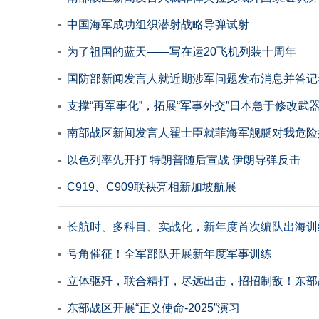
中国海军成功组织潜射战略导弹试射
为了祖国的蓝天——写在运20飞机列装十周年
国防部新闻发言人就近期涉军问题发布消息并答记
支撑“再军事化”，拓展“军事外交”日本急于修改武
南部战区新闻发言人翟士臣就菲海军舰艇对我危险
以色列率先开打 特朗普随后宣战 伊朗导弹反击
C919、C909联袂亮相新加坡航展
长航时、多科目、实战化，新年度首次编队出海训
号角催征！全军部队开展新年度军事训练
立体驱歼，联合精打，尽远出击，招招制敌！东部
东部战区开展“正义使命-2025”演习