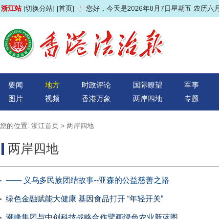
浙江站
[切换分站]
[首页]
您好，今天是2026年8月7日星期五 农历六
要闻
地方
时政评论
国际瞭望
军事
图片
视频
香港万象
两岸四地
专题
您的位置:
浙江首页
>
两岸四地
两岸四地
—— 义乌多民族团结故事--亚森的公益慈善之路
绿色金融赋能大健康 基因食品打开 “年轻开关”
潮峰集团与中创科技战略合作擘画绿色农业新蓝图