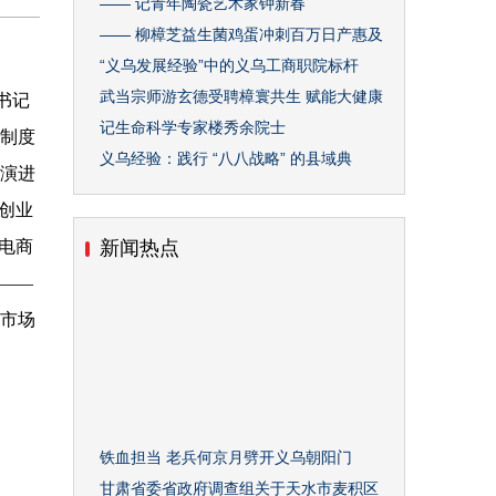
—— 记青年陶瓷艺术家钟新春
—— 柳樟芝益生菌鸡蛋冲刺百万日产惠及
“义乌发展经验”中的义乌工商职院标杆
武当宗师游玄德受聘樟寰共生 赋能大健康
书记
记生命科学专家楼秀余院士
的制度
义乌经验：践行 “八八战略” 的县域典
同演进
立创业
播电商
新闻热点
——
的市场
铁血担当 老兵何京月劈开义乌朝阳门
甘肃省委省政府调查组关于天水市麦积区