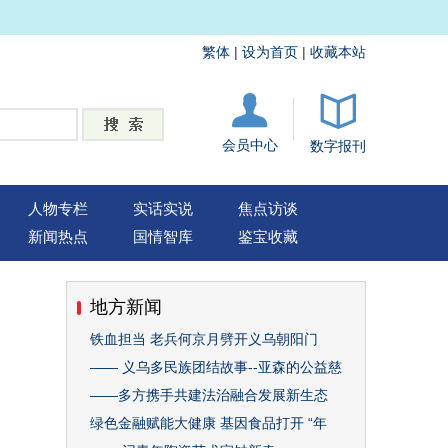
繁体
|
设为首页
|
收藏本站
会员中心
数字报刊
人物专栏
实话实说
焦点访谈
新闻热点
国情智库
鉴宝收藏
地方新闻
铁血担当 老兵何京月劈开义乌朝阳门
—— 义乌多民族团结故事--亚森的公益慈
——多方携手共建法治融合发展新生态
绿色金融赋能大健康 基因食品打开 “年