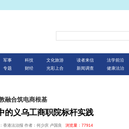
军事
科技
文化旅游
读者来信
法学前沿
专题
财经
光彩上合
新闻调查
健康法治
教融合筑电商根基
”中的义乌工商职院标杆实践
07 来源：香港法治报 作者：何少庆 卢国良
浏览量：77914